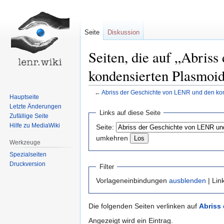
Seite
Diskussion
Seiten, die auf „Abris
kondensierten Plasmoid
←
Abriss der Geschichte von LENR und den ko
Hauptseite
Letzte Änderungen
Zur
Zur
Links auf diese Seite
Zufällige Seite
Navigation
Suche
Hilfe zu MediaWiki
Seite:
springen
springen
umkehren
Werkzeuge
Spezialseiten
Druckversion
Filter
Vorlageneinbindungen
ausblenden
| Lin
Die folgenden Seiten verlinken auf
Abriss
Angezeigt wird ein Eintrag.