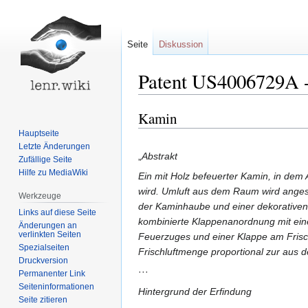
Seite
Diskussion
Patent US4006729A -
Kamin
Zur
Zur
Navigation
Suche
Hauptseite
springen
springen
Letzte Änderungen
„
Abstrakt
Zufällige Seite
Hilfe zu MediaWiki
Ein mit Holz befeuerter Kamin, in de
wird. Umluft aus dem Raum wird angesa
Werkzeuge
der Kaminhaube und einer dekorativen
Links auf diese Seite
kombinierte Klappenanordnung mit ein
Änderungen an
verlinkten Seiten
Feuerzuges und einer Klappe am Frischl
Spezialseiten
Frischluftmenge proportional zur aus
Druckversion
···
Permanenter Link
Seiten­informationen
Hintergrund der Erfindung
Seite zitieren