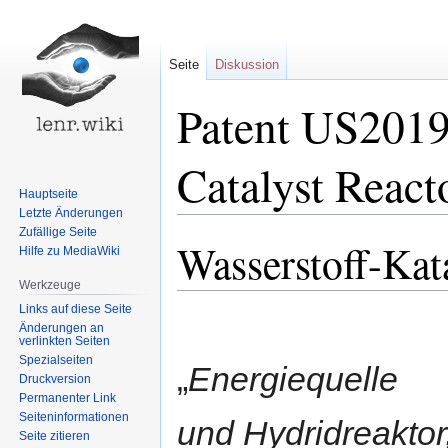
Seite
Diskussion
Patent US201
Catalyst React
Hauptseite
Letzte Änderungen
Zufällige Seite
Wasserstoff-Kat
Zur
Zur
Hilfe zu MediaWiki
Navigation
Suche
Werkzeuge
springen
springen
Links auf diese Seite
Änderungen an
verlinkten Seiten
Spezialseiten
„
Energiequelle
Druckversion
Permanenter Link
Seiten­informationen
und Hydridreaktor
Seite zitieren