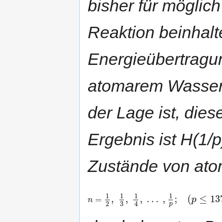
bisher für möglich
Reaktion beinhalte
Energieübertragu
atomarem Wasserst
der Lage ist, die
Ergebnis ist H(1/p
Zustände von ato
1
1
1
1
,
,
,
…
,
;
(
≤
13
=
p
n
3
2
4
p