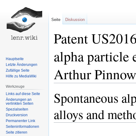
Seite
Diskussion
Patent US201
alpha particle
Hauptseite
Letzte Änderungen
Arthur Pinno
Zufällige Seite
Hilfe zu MediaWiki
Werkzeuge
Spontaneous alp
Zur
Zur
Links auf diese Seite
Navigation
Suche
Änderungen an
verlinkten Seiten
springen
springen
alloys and metho
Spezialseiten
Druckversion
Permanenter Link
Seiten­informationen
Seite zitieren