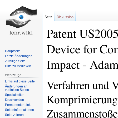
Seite
Diskussion
Patent US200
Device for Co
Hauptseite
Letzte Änderungen
Impact - Ada
Zufällige Seite
Hilfe zu MediaWiki
Werkzeuge
Verfahren und V
Zur
Zur
Links auf diese Seite
Navigation
Suche
Änderungen an
verlinkten Seiten
springen
springen
Komprimierung e
Spezialseiten
Druckversion
Permanenter Link
Zusammenstoßes
Seiten­informationen
Seite zitieren