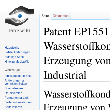
Seite
Diskussion
Patent EP155
Wasserstoffkon
Hauptseite
Letzte Änderungen
Erzeugung von
Zufällige Seite
Hilfe zu MediaWiki
Industrial
Werkzeuge
Links auf diese Seite
Änderungen an
verlinkten Seiten
Spezialseiten
Wasserstoffkond
Zur
Zur
Druckversion
Navigation
Suche
Permanenter Link
springen
springen
Erzeugung von
Seiten­informationen
Seite zitieren