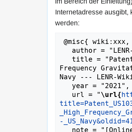
im Bereich der Einleitung
Internetadresse ausgibt
werden:
 @misc{ wiki:xxx,

   author = "LENR-Wiki",

   title = "Patent US10322827B2 - High 
Frequency Gravita
Navy --- LENR-Wiki
   year = "2021",

   url = "
\url{
ht
title=Patent_US10
_High_Frequency_G
-_US_Navy&oldid=4
   note = "[Online; abgerufen am 7. August 