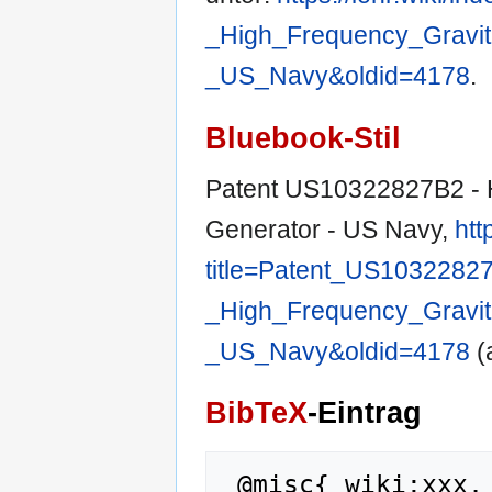
_High_Frequency_Gravit
_US_Navy&oldid=4178
.
Bluebook-Stil
Patent US10322827B2 - H
Generator - US Navy,
htt
title=Patent_US1032282
_High_Frequency_Gravit
_US_Navy&oldid=4178
(
BibTeX
-Eintrag
 @misc{ wiki:xxx,
