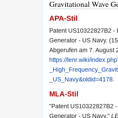
Gravitational Wave G
APA-Stil
Patent US10322827B2 - H
Generator - US Navy. (1
Abgerufen am 7. August 
https://lenr.wiki/index.
_High_Frequency_Gravit
_US_Navy&oldid=4178
.
MLA-Stil
"Patent US10322827B2 - 
Generator - US Navy."
LE