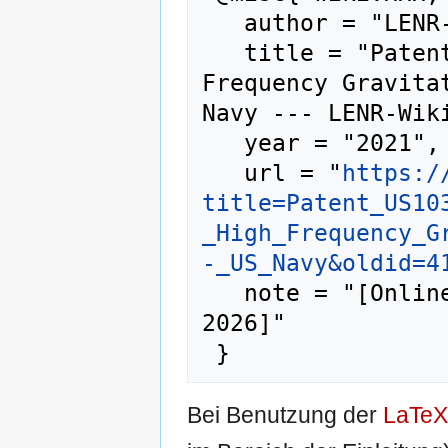
   author = "LENR-Wiki",

   title = "Patent US10322827B2 - High 
Frequency Gravita
Navy --- LENR-Wiki
   year = "2021",

   url = "
https:/
title=Patent_US10
_High_Frequency_G
-_US_Navy&oldid=4
   note = "[Online; abgerufen am 7. August 
2026]"

Bei Benutzung der
LaTeX