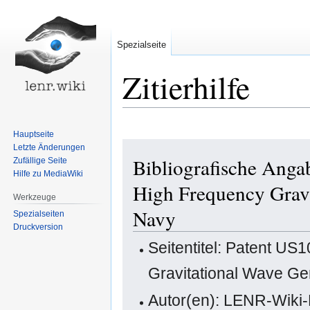
Spezialseite
Zitierhilfe
Hauptseite
Zur
Zur
Letzte Änderungen
Bibliografische Ang
Zufällige Seite
Navigation
Suche
Hilfe zu MediaWiki
springen
springen
High Frequency Gravi
Werkzeuge
Navy
Spezialseiten
Druckversion
Seitentitel: Patent U
Gravitational Wave Ge
Autor(en): LENR-Wiki-