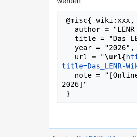
werden:
 @misc{ wiki:xxx,

   author = "LENR-Wiki",

   title = "Das LENR-Wiki --- LENR-Wiki{,} ",

   year = "2026",

   url = "
\url{
ht
title=Das_LENR-Wi
   note = "[Online; abgerufen am 8. August 
2026]"
