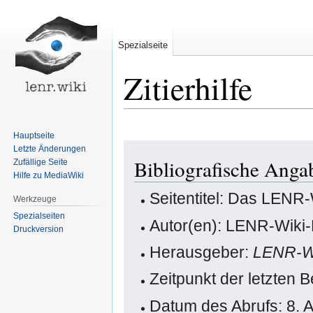
Spezialseite
Zitierhilfe
Hauptseite
Zur
Zur
Letzte Änderungen
Bibliografische Ang
Zufällige Seite
Navigation
Suche
Hilfe zu MediaWiki
springen
springen
Seitentitel: Das LENR-
Werkzeuge
Spezialseiten
Autor(en): LENR-Wiki-
Druckversion
Herausgeber:
LENR-W
Zeitpunkt der letzten 
Datum des Abrufs: 8. 