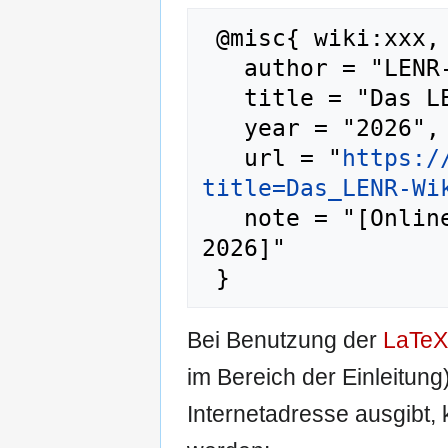
 @misc{ wiki:xxx,

   author = "LENR-Wiki",

   title = "Das LENR-Wiki --- LENR-Wiki{,} ",

   year = "2026",

   url = "
https:/
title=Das_LENR-Wi
   note = "[Online; abgerufen am 8. August 
2026]"

Bei Benutzung der
LaTeX
im Bereich der Einleitung
Internetadresse ausgibt