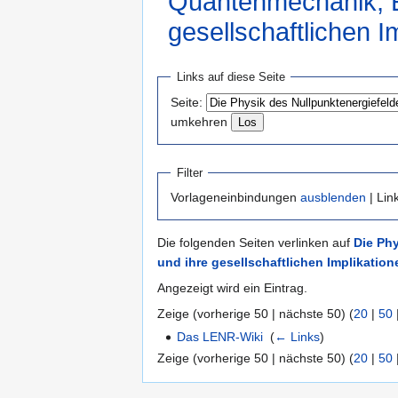
Quantenmechanik, E
gesellschaftlichen I
Zur
Zur
Links auf diese Seite
Navigation
Suche
Seite:
springen
springen
umkehren
Filter
Vorlageneinbindungen
ausblenden
| Lin
Die folgenden Seiten verlinken auf
Die Ph
und ihre gesellschaftlichen Implikation
Angezeigt wird ein Eintrag.
Zeige (vorherige 50 | nächste 50) (
20
|
50
Das LENR-Wiki
‎
(
← Links
)
Zeige (vorherige 50 | nächste 50) (
20
|
50