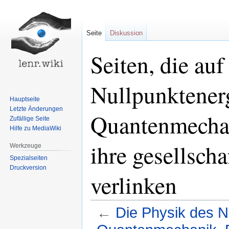
Seite
Diskussion
Seiten, die au
Nullpunktenerg
Hauptseite
Letzte Änderungen
Quantenmecha
Zufällige Seite
Hilfe zu MediaWiki
ihre gesellsch
Werkzeuge
Spezialseiten
Druckversion
verlinken
←
Die Physik des N