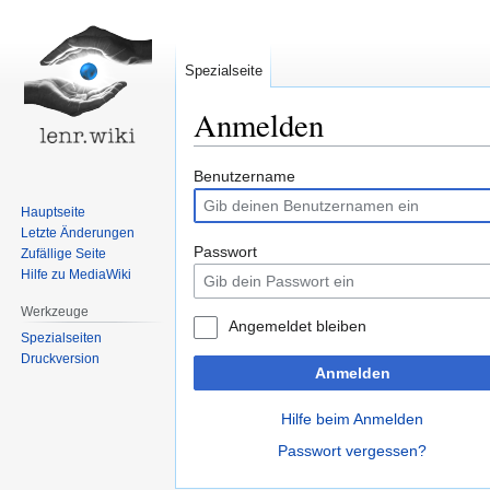
Spezialseite
Anmelden
Zur
Zur
Benutzername
Navigation
Suche
Hauptseite
springen
springen
Letzte Änderungen
Passwort
Zufällige Seite
Hilfe zu MediaWiki
Werkzeuge
Angemeldet bleiben
Spezialseiten
Druckversion
Anmelden
Hilfe beim Anmelden
Passwort vergessen?