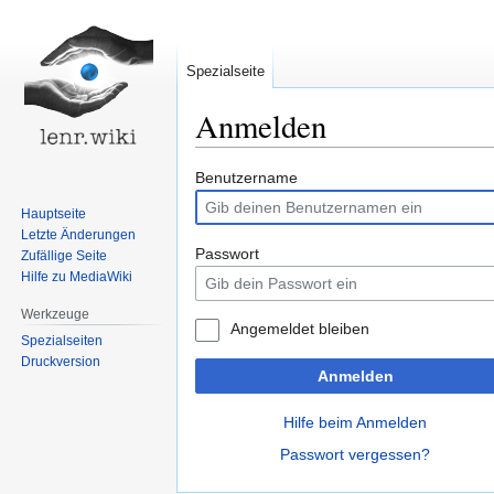
Spezialseite
Anmelden
Zur
Zur
Benutzername
Navigation
Suche
Hauptseite
springen
springen
Letzte Änderungen
Passwort
Zufällige Seite
Hilfe zu MediaWiki
Werkzeuge
Angemeldet bleiben
Spezialseiten
Druckversion
Anmelden
Hilfe beim Anmelden
Passwort vergessen?