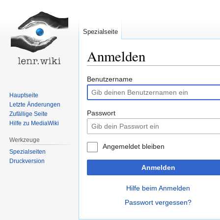
Spezialseite
Anmelden
Zur
Zur
Benutzername
Navigation
Suche
Hauptseite
springen
springen
Letzte Änderungen
Passwort
Zufällige Seite
Hilfe zu MediaWiki
Werkzeuge
Angemeldet bleiben
Spezialseiten
Druckversion
Anmelden
Hilfe beim Anmelden
Passwort vergessen?