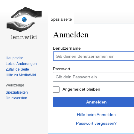
Spezialseite
Anmelden
Zur
Zur
Benutzername
Navigation
Suche
Hauptseite
springen
springen
Letzte Änderungen
Passwort
Zufällige Seite
Hilfe zu MediaWiki
Werkzeuge
Angemeldet bleiben
Spezialseiten
Druckversion
Anmelden
Hilfe beim Anmelden
Passwort vergessen?