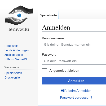
Spezialseite
Anmelden
Zur
Zur
Benutzername
Navigation
Suche
Hauptseite
springen
springen
Letzte Änderungen
Passwort
Zufällige Seite
Hilfe zu MediaWiki
Werkzeuge
Angemeldet bleiben
Spezialseiten
Druckversion
Anmelden
Hilfe beim Anmelden
Passwort vergessen?