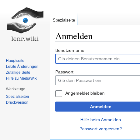
Spezialseite
Anmelden
Zur
Zur
Benutzername
Navigation
Suche
Hauptseite
springen
springen
Letzte Änderungen
Passwort
Zufällige Seite
Hilfe zu MediaWiki
Werkzeuge
Angemeldet bleiben
Spezialseiten
Druckversion
Anmelden
Hilfe beim Anmelden
Passwort vergessen?