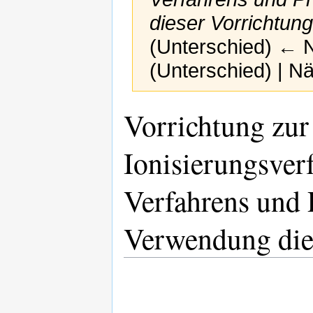
dieser Vorrichtun
(Unterschied) ← Nä
(Unterschied) | N
Zur
Zur
Vorrichtung zur
Navigation
Suche
springen
springen
Ionisierungsver
Verfahrens und 
Verwendung die