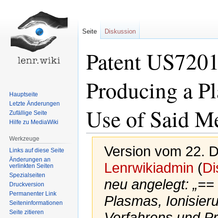
Seite
Diskussion
Patent US7201
Producing a Pl
Hauptseite
Letzte Änderungen
Use of Said Me
Zufällige Seite
Hilfe zu MediaWiki
Werkzeuge
Version vom 22. 
Links auf diese Seite
Änderungen an
Lenrwikiadmin
(
Di
verlinkten Seiten
Spezialseiten
neu angelegt: „==
Druckversion
Permanenter Link
Plasmas, Ionisie
Seiten­informationen
Seite zitieren
Verfahrens und P