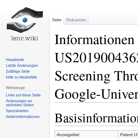
Seite
Diskussion
Informationen 
US2019004362
Hauptseite
Letzte Änderungen
Screening Thr
Zufällige Seite
Hilfe zu MediaWiki
Google-Univer
Werkzeuge
Links auf diese Seite
Änderungen an
verlinkten Seiten
Spezialseiten
Basisinformati
Zur
Zur
Seiten­informationen
Navigation
Suche
springen
springen
Anzeigetitel
Patent U