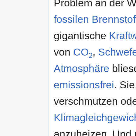
Problem an der Wu
fossilen Brennstof
gigantische
Kraft
von
CO
,
Schwefe
2
Atmosphäre
blies
emissionsfrei
. Si
verschmutzen ode
Klimagleichgewic
anzuheizen. Und n