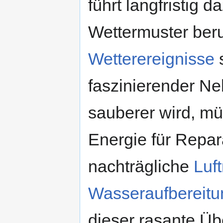
führt langfristig 
Wettermuster ber
Wetterereignisse
s
faszinierender Ne
sauberer wird, mü
Energie für Repa
nachträgliche
Luf
Wasseraufbereitu
dieser rasante Ü