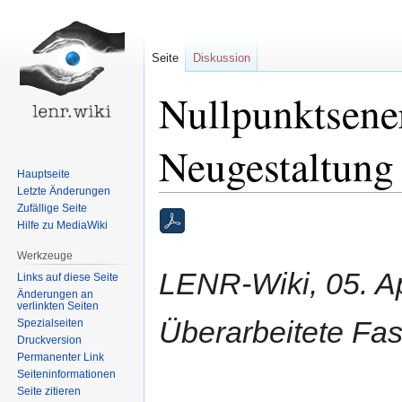
Seite
Diskussion
Nullpunktsener
Neugestaltung
Hauptseite
Letzte Änderungen
Zufällige Seite
Zur
Zur
Hilfe zu MediaWiki
Navigation
Suche
springen
springen
Werkzeuge
LENR-Wiki, 05. Ap
Links auf diese Seite
Änderungen an
verlinkten Seiten
Überarbeitete Fas
Spezialseiten
Druckversion
Permanenter Link
Seiten­informationen
Seite zitieren