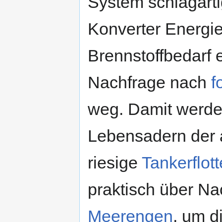
System schlagart
Konverter Energie
Brennstoffbedarf e
Nachfrage nach
f
weg. Damit werde
Lebensadern der 
riesige
Tankerflot
praktisch über Na
Meerengen
, um d