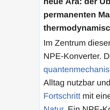
neue Ära: der Ü
permanenten Man
thermodynamisc
Im Zentrum diese
NPE-Konverter. D
quantenmechanis
Alltag nutzbar un
Fortschritt
mit ein
Natur
. Ein NPE-Ko