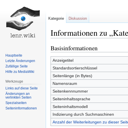
Kategorie
Diskussion
Informationen zu „Kate
Basisinformationen
Zur
Zur
Navigation
Suche
Hauptseite
springen
springen
Anzeigetitel
Letzte Änderungen
Zufällige Seite
Standardsortierschlüssel
Hilfe zu MediaWiki
Seitenlänge (in Bytes)
Werkzeuge
Namensraum
Links auf diese Seite
Seitenkennnummer
Änderungen an
verlinkten Seiten
Seiteninhaltssprache
Spezialseiten
Seiteninhaltsmodell
Seiten­informationen
Indizierung durch Suchmaschinen
Anzahl der Weiterleitungen zu dieser Seit