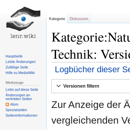
Kategorie
Diskussion
Kategorie:Nat
Technik: Versi
Hauptseite
Letzte Änderungen
Logbücher dieser Se
Zufällige Seite
Hilfe zu MediaWiki
Zur
Zur
Werkzeuge
Versionen filtern
Navigation
Suche
Links auf diese Seite
springen
springen
Änderungen an
verlinkten Seiten
Zur Anzeige der 
Atom
Spezialseiten
Seiten­informationen
vergleichenden V